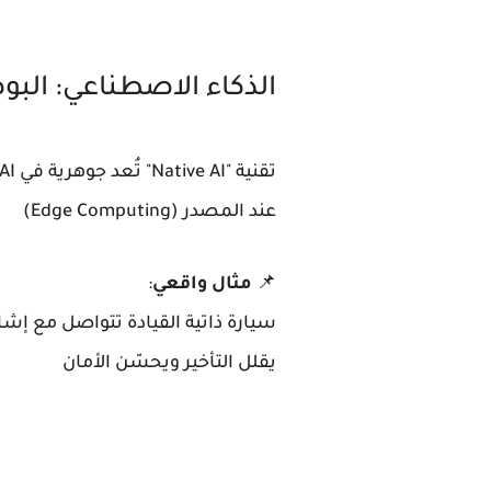
الذكاء الاصطناعي: البوص
تقنية "Native AI" تُعد جوهرية في 6G-MIRAI الشبكة لم تعد مجرد ناقل للبيانات بل
عند المصدر (Edge Computing)
📌
مثال واقعي
:
يقلل التأخير ويحسّن الأمان