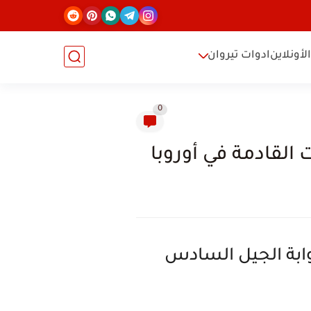
لأونلاين
ادوات تيروان
0
 فرنسا تقود أوروبا نحو المستقبل: مشروع 6G-MIRAI بوابة الجيل السادس