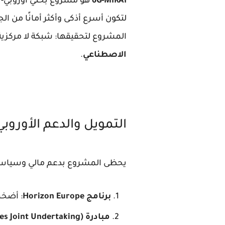
6G-MIRAI
هو مشروع بحثي أوروبي-ي
المشروع لتحقيقها: شبكة لا مركزية فائقة السرعة منخفض
الاصطناعي
.
التمويل والدعم الأوروبي: Horizon Europe و JU
يحظى المشروع بدعم مالي وسياسي كب
برنامج Horizon Europe
: أضخم 
مبادرة SNS JU (Smart Networks and Services Joint Undertaking)