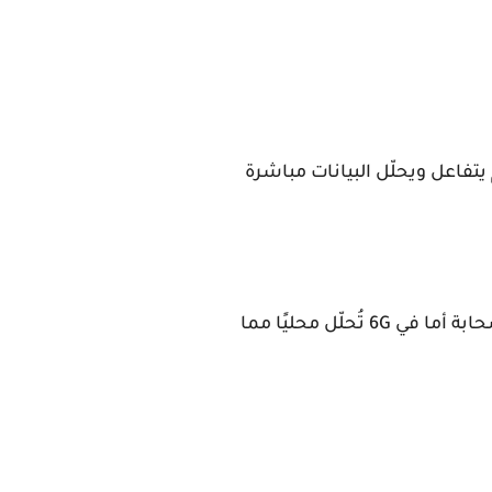
يتفاعل ويحلّل البيانات مباشرة
سيارة ذاتية القيادة تتواصل مع إشارات المرور والمركبات الأخرى في 5G يتم تحليل البيانات في السحابة أما في 6G تُحلّل محليًا مما