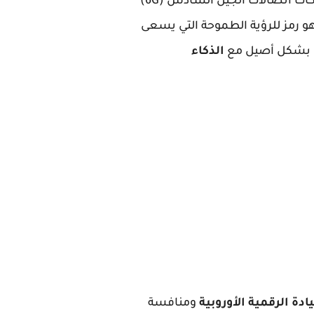
يهدف إلى تطوير شبكات اتصالات الجيل السادس (6G)
MIRA" يعني "المستقبل" باليابانية وهو رمز للرؤية الطموحة التي يسعى
الذكاء
دة الرقمية الأوروبية
ومنافسة