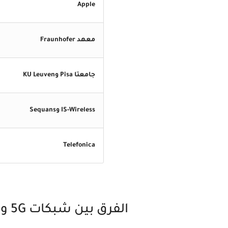
Apple
معهد Fraunhofer
جامعتا Pisa وKU Leuven
IS-Wireless وSequans
Telefonica
الفرق بين شبكات 5G و6G: تطور السرعة والذكاء والاتصال الفوري