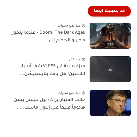
قد يعجبك ايضا
منذ بضع سنوات
Doom: The Dark Ages - عندما يتحول
محاربو الجحيم إلى...
منذ عام
ميزة سرية في PS5 تكشف أسرار
اللاعبين! هل باتت بلايستيشن...
منذ بضع سنوات
خلاف المليارديرات: بيل جيتس يشن
هجوماً عنيفاً على إيلون ماسك.....