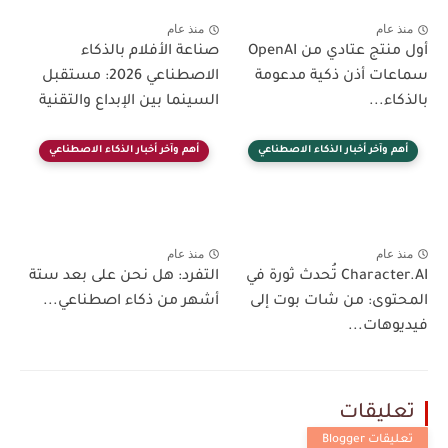
منذ عام
منذ عام
أول منتج عتادي من OpenAI
صناعة الأفلام بالذكاء
سماعات أذن ذكية مدعومة
الاصطناعي 2026: مستقبل
بالذكاء...
السينما بين الإبداع والتقنية
أهم وآخر أخبار الذكاء الاصطناعي
أهم وآخر أخبار الذكاء الاصطناعي
منذ عام
منذ عام
Character.AI تُحدث ثورة في
التفرد: هل نحن على بعد ستة
المحتوى: من شات بوت إلى
أشهر من ذكاء اصطناعي...
فيديوهات...
تعليقات