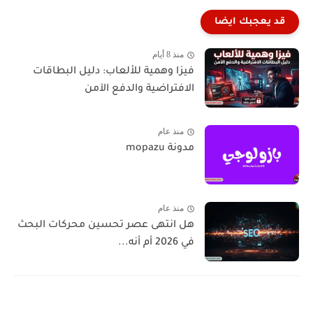
قد يعجبك ايضا
منذ 8 أيام
فيزا وهمية للألعاب: دليل البطاقات
الافتراضية والدفع الآمن
منذ عام
مدونة mopazu
منذ عام
هل انتهى عصر تحسين محركات البحث
في 2026 أم أنه...