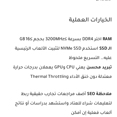
الخيارات العملية
RAM
اختر DDR4 بسرعة ≥3200MHz بحجم ≥16 GB
الـ SSD
استخدم NVMe SSD لتثبيت الألعاب الرئيسية
عليه… التسريع ملحوظ
تبريد محسن
يعني CPU وGPU يعملان بدرجات حرارة
معتدلة دون خنق الأداء Thermal Throttling
ملاحظة SEO
أضف مراجعات تجارب حقيقية ربط
لتعليمات شراء للعتاد واستشهد بدراسات أو نتائج
ألعاب فعلية إن أمكن