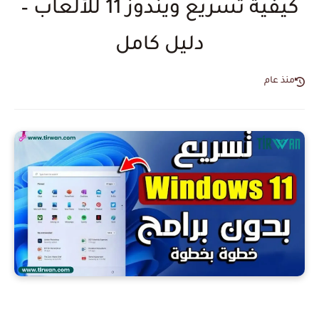
كيفية تسريع ويندوز 11 للألعاب –
دليل كامل
منذ عام