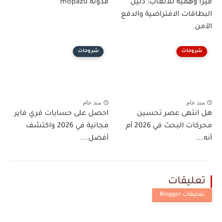
فيزا وهمية للألعاب: دليل
مدونة mopazu
البطاقات الافتراضية والدفع
الآمن
شروحات
شروحات
منذ عام
منذ عام
هل انتهى عصر تحسين
احصل على حسابات فري فاير
محركات البحث في 2026 أم
مجانية في 2026 واكتشف
أنه...
أفضل...
تعليقات