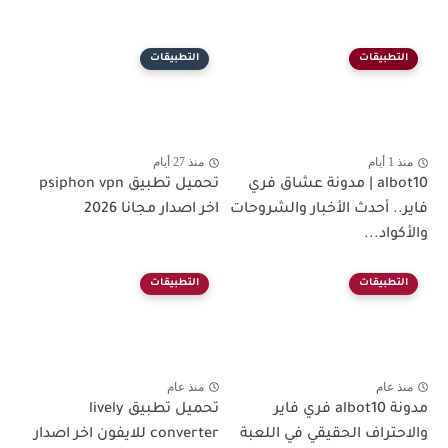
التطبيقات
التطبيقات
منذ 1 أيام
منذ 27 أيام
albot10 | مدونة عشاق فري
تحميل تطبيق psiphon vpn
فاير.. أحدث الأخبار والشروحات
اخر اصدار مجانا 2026
والأكواد...
التطبيقات
التطبيقات
منذ عام
منذ عام
مدونة albot10 فري فاير
تحميل تطبيق lively
والاحتراف الحقيقي في اللعبة
converter للايفون اخر اصدار