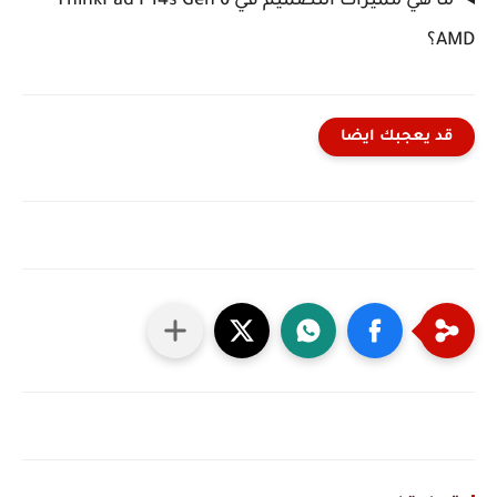
ما هي مميزات التصميم في ThinkPad P14s Gen 6
AMD؟
قد يعجبك ايضا