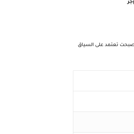
جر
اصطناعي يفهم الأوامر بشكل سطحي أما في 2026 فالأدوات أصبحت تعتمد على السياق