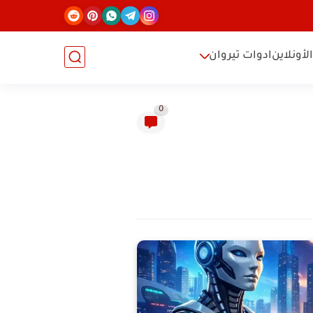
لأونلاين
ادوات تيروان
0