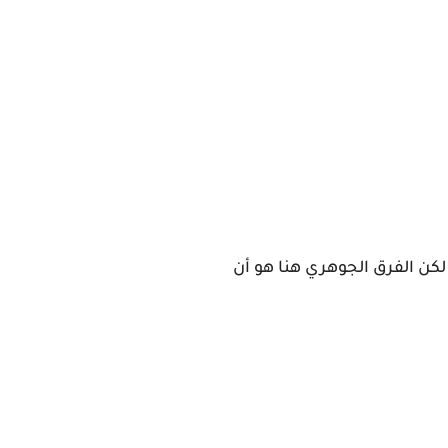
؟ السوق مليء بالسماعات الذكية من AirPods إلى Galaxy Buds وغيرها لكن الفرق الجوهري هنا هو أن