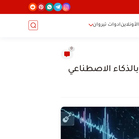
لأونلاين
ادوات تيروان
0