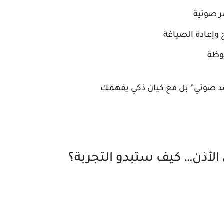
ر صوتية
وإعادة الصياغة
فوظة
عد صوتي” بل مع كيان ذكي يفهمك
الأذن… كيف ستبدو التجربة؟