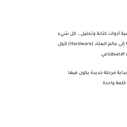
محادثات نصية أدوات كتابة وتحليل… كل شيء
كان يدور داخل الشاشة لكن في الفترة الأخيرة بدأت ملامح تحوّل كبير تظهر في الأفق دخول OpenAI إلى عالم العتاد (Hardware) لأول
ء الاصطناعي
داية مرحلة جديدة يكون فيها
كلمة واحدة