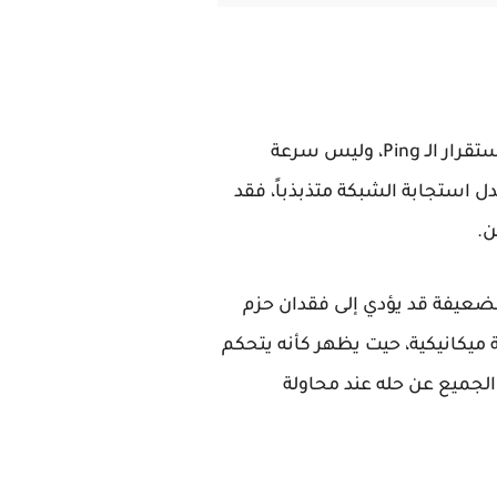
هو عدم استقرار الـ Ping، وليس سرعة
 استجابة الشبكة متذبذباً، فقد
ن.
ف (4G/5G) في الأماكن ذات التغطية الضعيفة قد يؤدي إلى فقدان حزم
ية ميكانيكية، حيت يظهر كأنه يتحكم
لجميع عن حله عند محاولة