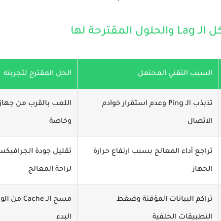
قترحة لها
السبب التقني المحتمل
الحل المقترح لتجربته
تذبذب الـ Ping وعدم استقرار خوادم
اللعب بالقرب من جهاز
الاتصال
وخاصة
تراجع أداء المعالج بسبب ارتفاع حرارة
الجهاز
لراحة المعالج
تراكم البيانات المؤقتة وضغط
مسح الـ he
التطبيقات الخلفية
البدء