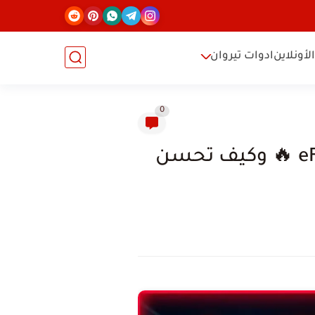
لأونلاين
ادوات تيروان
0
🏆 أسباب Lag وثقل الجيمبلاي في eFootball Mobile 2026 🔥 وكيف تحسن