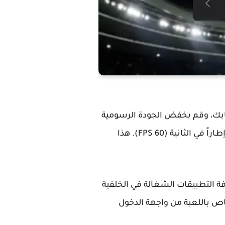
ابك، وقم بخفض الجودة الرسومية
إلى "متوسطة" (Standard) أو "منخفضة" (Low)، مع الحرص التام على رفع معدل الإطارات إلى 60 إطاراً في الثانية (60 FPS). هذا
فة التطبيقات الشغالة في الخلفية
ً عمل إعادة تشغيل سريعة للهاتف وتفريغ الـ Cache الخاص باللعبة من واجهة الدخول